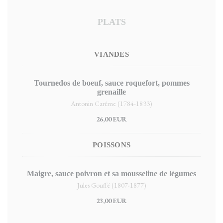
PLATS
VIANDES
Tournedos de boeuf, sauce roquefort, pommes
grenaille
Antonin Carême (1784-1833)
26,00 EUR
POISSONS
Maigre, sauce poivron et sa mousseline de légumes
Jules Gouffé (1807-1877)
23,00 EUR