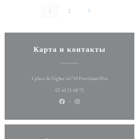
1
2
3
Карта и контакты
((открывается 
1 place de l'église 44710 Port-Saint-Père
02 40 31 68 72
Facebook ((открывается в новом 
Instagram ((открывается в