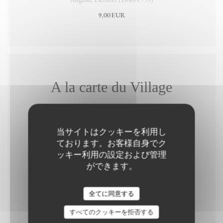
9,00 EUR
A la carte du Village
当サイトはクッキーを利用し
Entrées
ております。お客様自身でク
ッキー利用の設定および管理
ができます。
Oeuf à la Russe
5,50 EUR
全てに同意する
すべてのクッキーを拒否する
Terrine maison