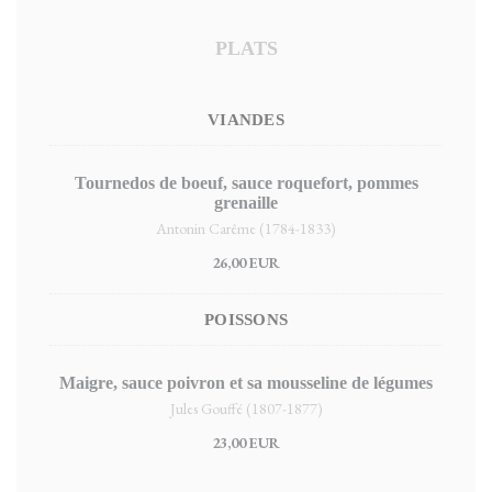
PLATS
VIANDES
Tournedos de boeuf, sauce roquefort, pommes
grenaille
Antonin Carême (1784-1833)
26,00 EUR
POISSONS
Maigre, sauce poivron et sa mousseline de légumes
Jules Gouffé (1807-1877)
23,00 EUR