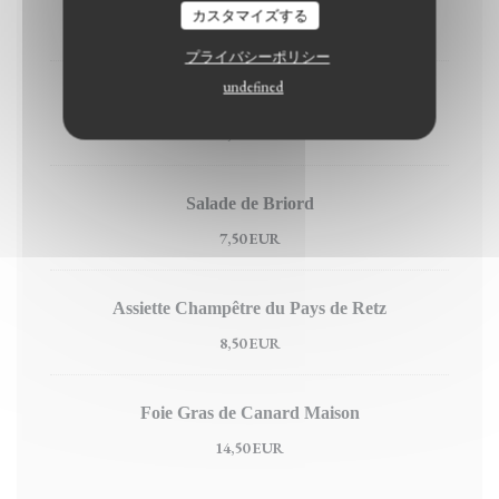
カスタマイズする
6,50 EUR
プライバシーポリシー
undefined
Rillettes de poisson
7,50 EUR
Salade de Briord
7,50 EUR
Assiette Champêtre du Pays de Retz
8,50 EUR
Foie Gras de Canard Maison
14,50 EUR