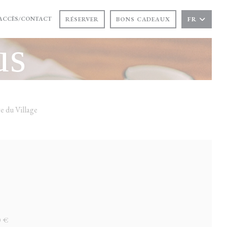
)
OUVRE UNE NOUVELLE FENÊTRE))
ACCÈS/CONTACT
RÉSERVER
BONS CADEAUX
FR
us
te du Village
0 €