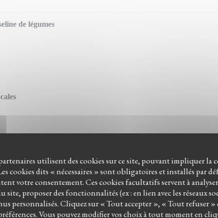
seline de légumes
cales
 partenaires utilisent des cookies sur ce site, pouvant impliquer la 
 boule de glace a la fleur d'oranger
es cookies dits « nécessaires » sont obligatoires et installés par d
itent votre consentement. Ces cookies facultatifs servent à analyse
 site, proposer des fonctionnalités (ex : en lien avec les réseaux so
us personnalisés. Cliquez sur « Tout accepter », « Tout refuser »
préférences. Vous pouvez modifier vos choix à tout moment en cliq