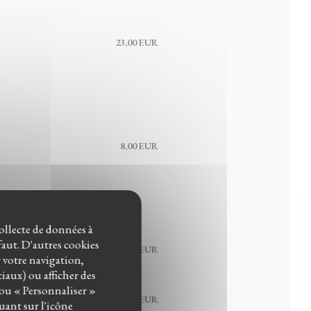
23,00 EUR
8,00 EUR
collecte de données à
éfaut. D'autres cookies
9,00 EUR
r votre navigation,
ciaux) ou afficher des
 ou « Personnaliser »
9,00 EUR
uant sur l'icône