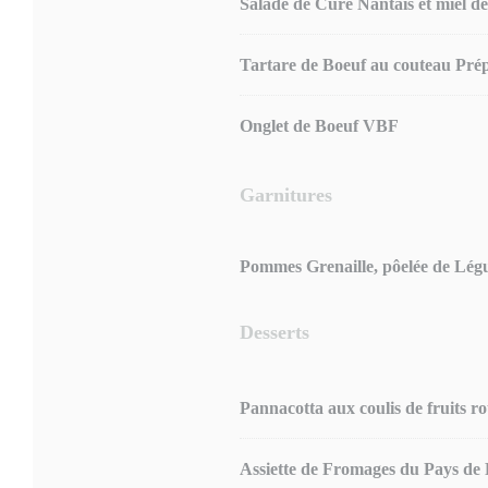
Salade de Curé Nantais et miel d
Tartare de Boeuf au couteau Pr
Onglet de Boeuf VBF
Garnitures
Pommes Grenaille, pôelée de Légu
Desserts
Pannacotta aux coulis de fruits 
Assiette de Fromages du Pays de 