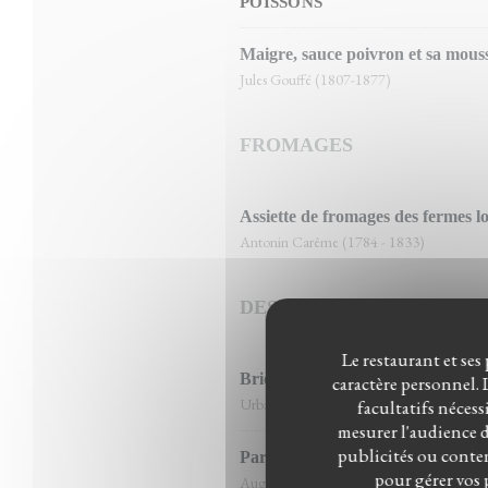
POISSONS
Maigre, sauce poivron et sa mous
Jules Gouffé (1807-1877)
FROMAGES
Assiette de fromages des fermes lo
Antonin Carême (1784 - 1833)
DESSERTS
Le restaurant et ses
Brioche perdu façcon Suzette et sa
caractère personnel. L
Urbain Dubois ( 1818-1901)
facultatifs nécess
mesurer l'audience du
publicités ou conten
Paris -Briord
pour gérer vos 
Auguste Escoffier (1846-1935)