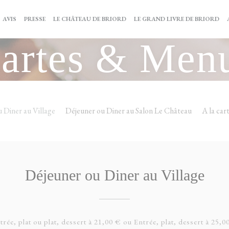
((OUVRE UNE NOUVELLE FENÊTRE)
((
AVIS
PRESSE
LE CHÂTEAU DE BRIORD
LE GRAND LIVRE DE BRIORD
artes & Men
 Diner au Village
Déjeuner ou Diner au Salon Le Château
A la car
Déjeuner ou Diner au Village
trée, plat ou plat, dessert à 21,00 € ou Entrée, plat, dessert à 25,0