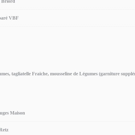
e Briord
éparé VBF
mes, tagliatelle Fraiche, mousseline de Légumes (garniture supplé
rouges Maison
Retz