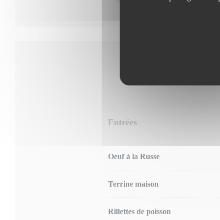
Entrées
Oeuf à la Russe
Terrine maison
Rillettes de poisson