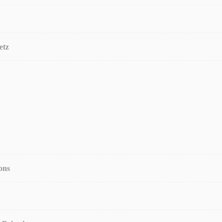
etz
ons