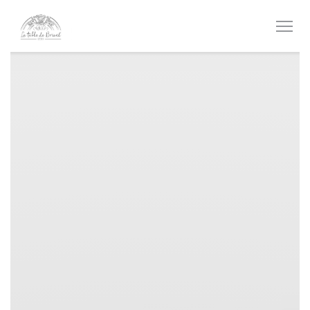
Πίνακας διαχείρισης "Μπισκότων" (Cookies)