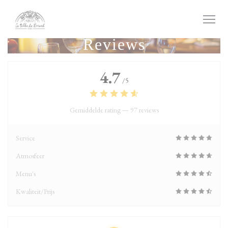
Cookies beheer paneel
Reviews
4.7
/5
Gemiddelde rating —
97 reviews
Service
Atmosfeer
Menu's
Kwaliteit/Prijs