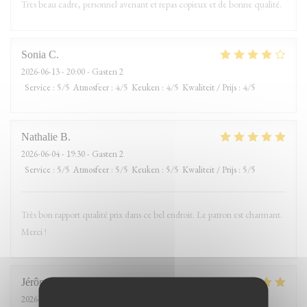
Tres beau cadre, personnel avenant et repas copieux et de bonne qualité.
Sonia
C
2026-06-13
- 20:00 - Gasten 2
Service
:
5
/5
Atmosfeer
:
4
/5
Keuken
:
4
/5
Kwaliteit / Prijs
:
4
/5
Nathalie
B
2026-06-04
- 19:30 - Gasten 2
Service
:
5
/5
Atmosfeer
:
5
/5
Keuken
:
5
/5
Kwaliteit / Prijs
:
5
/5
Très bon rapport qualité prix dans ce bel endroit. Le patron est charmant.
Merci !
Jérôme
F
2026-05-14
- 20:00 - Gasten 5