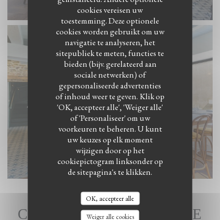
cookies vereisen uw
toestemming. Deze optionele
cookies worden gebruikt om uw
navigatie te analyseren, het
sitepubliek te meten, functies te
bieden (bijv. gerelateerd aan
sociale netwerken) of
gepersonaliseerde advertenties
of inhoud weer te geven. Klik op
'OK, accepteer alle', 'Weiger alle'
of 'Personaliseer' om uw
voorkeuren te beheren. U kunt
uw keuzes op elk moment
wijzigen door op het
cookiepictogram linksonder op
de sitepagina's te klikken.
OK, accepteer alle
COULISSES DE CUISINE
Weiger alle cookies